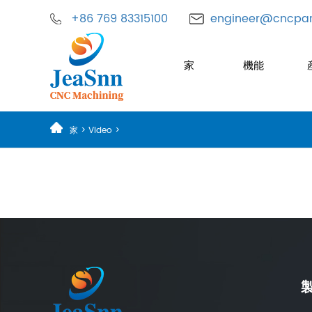
+86 769 83315100
engineer@cncpar
家
機能
家
>
Video
>