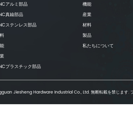
NCアルミ部品
機能
NC真鍮部品
産業
NCステンレス部品
材料
料
製品
能
私たちについて
業
NCプラスチック部品
guan Jiesheng Hardware Industrial Co., Ltd. 無断転載を禁じます.