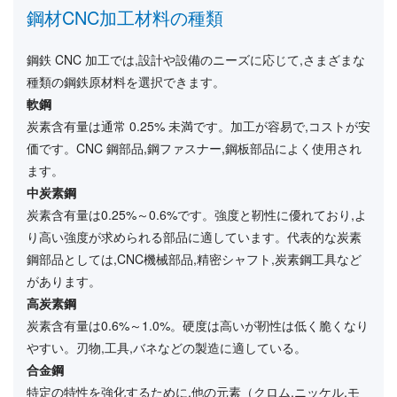
鋼材CNC加工材料の種類
鋼鉄 CNC 加工では,設計や設備のニーズに応じて,さまざまな
種類の鋼鉄原材料を選択できます。
軟鋼
炭素含有量は通常 0.25% 未満です。加工が容易で,コストが安
価です。CNC 鋼部品,鋼ファスナー,鋼板部品によく使用され
ます。
中炭素鋼
炭素含有量は0.25%～0.6%です。強度と靭性に優れており,よ
り高い強度が求められる部品に適しています。代表的な炭素
鋼部品としては,CNC機械部品,精密シャフト,炭素鋼工具など
があります。
高炭素鋼
炭素含有量は0.6%～1.0%。硬度は高いが靭性は低く脆くなり
やすい。刃物,工具,バネなどの製造に適している。
合金鋼
特定の特性を強化するために,他の元素（クロム,ニッケル,モ