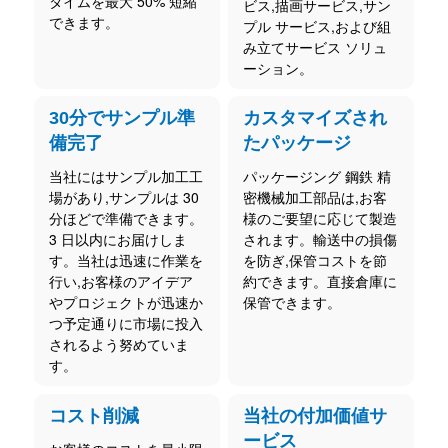
タイムを最大 50% 短縮
ビス,描画サービス,サン
できます。
プル サービス,および組
み立てサービス ソリュ
ーション。
30分でサンプル準
カスタマイズされ
備完了
たパッケージ
当社にはサンプル加工工
パッケージング
鋼鉄
精
場があり,サンプルは 30
密機械加工部品は,お客
分ほどで準備できます。
様のご要望に応じて製造
3 日以内にお届けしま
されます。輸送中の損傷
す。当社は迅速に作業を
を防ぎ,保管コストを節
行い,お客様のアイデア
約できます。直接倉庫に
やプロジェクトが迅速か
保管できます。
つ予定通りに市場に投入
されるよう努めていま
す。
コスト削減
当社の付加価値サ
ービス