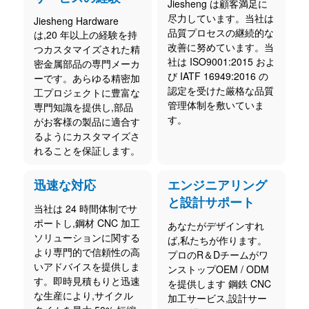
Jiesheng は顧客満足に
尽力しています。当社は
Jiesheng Hardware
品質プロセスの継続的な
は,20 年以上の経験を持
改善に努めています。当
つカスタマイズされた精
社は ISO9001:2015 およ
密金属部品の専門メーカ
び IATF 16949:2016 の
ーです。あらゆる精密加
認定を受けた厳格な品質
工プロジェクトに豊富な
管理体制を敷いていま
専門知識を提供し,部品
す。
がお客様の製品に適合す
るようにカスタマイズさ
れることを保証します。
迅速な対応
エンジニアリング
と設計サポート
当社は 24 時間体制でサ
ポートし,鋼材 CNC 加工
あなたがデザインすれ
ソリューションに関する
ば,私たちが作ります。
より専門的で信頼性の高
プロのR＆Dチームがワ
いアドバイスを提供しま
ンストップOEM / ODM
す。即時見積もりと迅速
を提供します
鋼鉄
CNC
な生産により,サイクル
加工サービス,設計サー