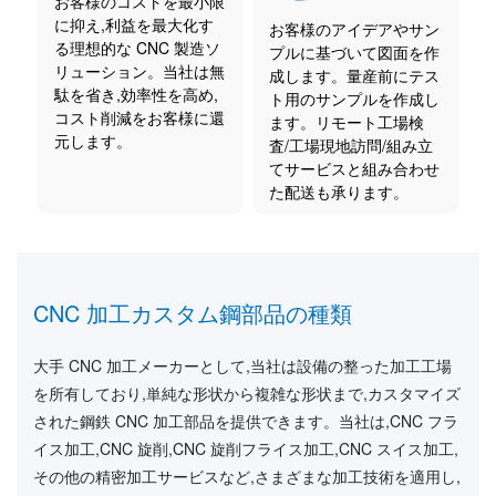
お客様のコストを最小限
に抑え,利益を最大化す
お客様のアイデアやサン
る理想的な CNC 製造ソ
プルに基づいて図面を作
リューション。当社は無
成します。量産前にテス
駄を省き,効率性を高め,
ト用のサンプルを作成し
コスト削減をお客様に還
ます。リモート工場検
元します。
査/工場現地訪問/組み立
てサービスと組み合わせ
た配送も承ります。
CNC 加工カスタム鋼部品の種類
大手 CNC 加工メーカーとして,当社は設備の整った加工工場
を所有しており,単純な形状から複雑な形状まで,カスタマイズ
された鋼鉄 CNC 加工部品を提供できます。当社は,CNC フラ
イス加工,CNC 旋削,CNC 旋削フライス加工,CNC スイス加工,
その他の精密加工サービスなど,さまざまな加工技術を適用し,