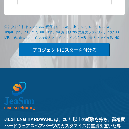
受け入れられるファイルの種類: pdf、dwg、dxf、stp、step、slddrw、
sldprt、prt、igs、x_t、rar、zip、rar および zip の最大ファイル サイズ: 30
MB、その他のファイルの最大ファイル サイズ: 2 MB、最大ファイル数: 40。
プロジェクトにスターを付ける
JIESHENG HARDWARE は、20 年以上の経験を持ち、高精度
ハードウェアスペアパーツのカスタマイズに重点を置いた専