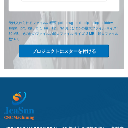
受け入れられるファイルの種類: pdf、dwg、dxf、stp、step、slddrw、
sldprt、prt、igs、x_t、rar、zip、rar および zip の最大ファイル サイズ:
30 MB、その他のファイルの最大ファイル サイズ: 2 MB、最大ファイル
数: 40。
プロジェクトにスターを付ける