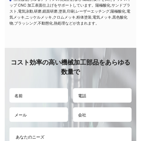
ップ CNC 加工表面仕上げをサポートしています。陽極酸化,サンドブラ
スト,電気泳動,研磨,鏡面研磨,塗装,印刷,レーザーエッチング,陽極酸化,電
気メッキ,ニッケルメッキ,クロムメッキ,粉体塗装,電気メッキ,黒色酸化
物,ブラッシング,不動態化,熱処理などが含まれます。
コスト効率の高い機械加工部品をあらゆる
数量で