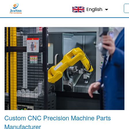
家
>
製品
>
産業
> CNCマシン
Custom CNC Precision Machine Parts
Manufacturer