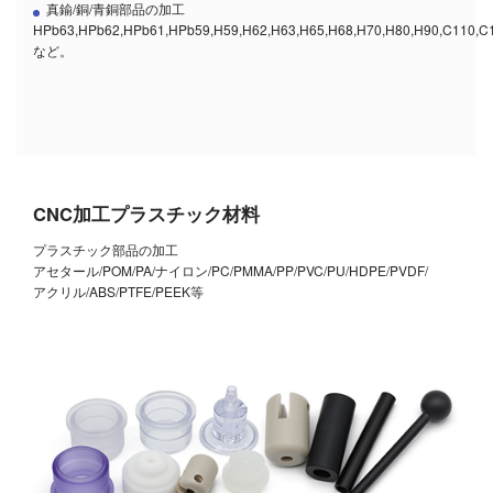
真鍮/銅/青銅部品の加工
HPb63,HPb62,HPb61,HPb59,H59,H62,H63,H65,H68,H70,H80,H90,C110,C
など。
CNC加工プラスチック材料
プラスチック部品の加工
アセタール/POM/PA/ナイロン/PC/PMMA/PP/PVC/PU/HDPE/PVDF/
アクリル/ABS/PTFE/PEEK等