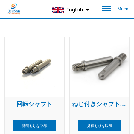
Muen
家
>
製品
>
カスタムシャフト
回転シャフト
ねじ付きシャフト 316
見積もりを取得
見積もりを取得