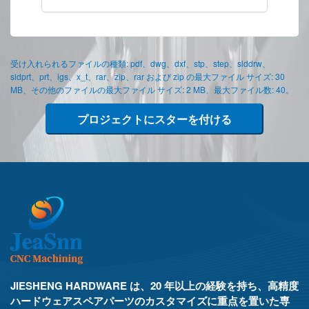
受け入れられるファイルの種類: pdf、dwg、dxf、stp、step、slddrw、
sldprt、prt、igs、x_t、rar、zip、rar および zip の最大ファイル サイズ: 30
MB、その他のファイルの最大ファイル サイズ: 2 MB、最大ファイル数: 40。
プロジェクトにスターを付ける
JIESHENG HARDWARE は、20 年以上の経験を持ち、高精度
ハードウェアスペアパーツのカスタマイズに重点を置いた専