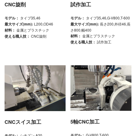
CNC旋削
試作加工
モデル：
タイプ35,46
モデル：
タイプ35,46,G-V800,T-600
最大サイズ(mm):
L200,OD46
最大サイズ(mm):
長さ200,外径46,長
材料：
金属とプラスチック
さ800,幅400
材料：
金属とプラスチック
使える職人技：
CNC旋削
使える職人技：
試作加工
5軸CNC加工
CNCスイス加工
モデル：
G-V800,T-600
モデル：
シチズン A20