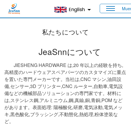
Mue
家
> 私たちについて
私たちについて
JeaSnnについて
JIESHENG HARDWARE は,20 年以上の経験を持ち,
高精度のハードウェアスペアパーツのカスタマイズに重点
を置いた専門メーカーです。
当社は,CNC マシン,油田設
備,センサー,3D プリンター,CNC ルーター,自動車,電気設
備などの機械部品ソリューションの専門家です。材料に
は,ステンレス鋼,アルミニウム,鋼,真鍮,銅,青銅,POM など
があります。表面処理: 陽極酸化,研磨,電気泳動,電気メッ
キ,黒色酸化,ブラッシング,不動態化,熱処理,粉体塗装な
ど。