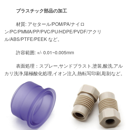
プラスチック部品の加工
材質: アセタール/POM/PA/ナイロ
ン/PC/PMMA/PP/PVC/PU/HDPE/PVDF/アクリ
ル/ABS/PTFE/PEEK など。
許容範囲: +/- 0.01~0.005mm
表面処理：スプレー,サンドブラスト,塗装,酸洗,アル
カリ洗浄,陽極酸化処理,イオン注入,熱転写印刷,彫刻など。