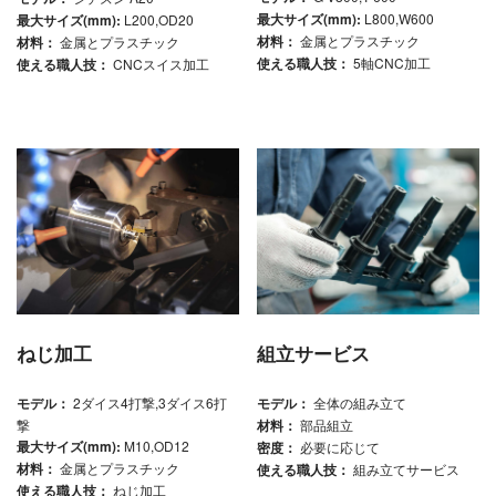
最大サイズ(mm):
L800,W600
最大サイズ(mm):
L200,OD20
材料：
金属とプラスチック
材料：
金属とプラスチック
使える職人技：
5軸CNC加工
使える職人技：
CNCスイス加工
ねじ加工
組立サービス
モデル：
2ダイス4打撃,3ダイス6打
モデル：
全体の組み立て
撃
材料：
部品組立
最大サイズ(mm):
M10,OD12
密度：
必要に応じて
材料：
金属とプラスチック
使える職人技：
組み立てサービス
使える職人技：
ねじ加工