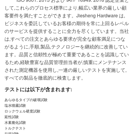
して,これらのプロセス標準により,幅広い業界の厳しい顧
客要件を満たすことができます。Jiesheng Hardware は,
ビジネスを委託しているお客様の期待を常に上回るレベル
のサービスを提供することに全力を尽くしています。当社
は,すべての注文とあらゆる要求が完全な顧客満足につな
がるように,手順,製品,テクノロジーを継続的に改善してい
ます。品質と信頼性が極めて重要であることを認識してい
るため,経験豊富な品質管理担当者が,慎重にメンテナンス
された測定機器を使用し,一連の厳しいテストを実施して,
すべての製品を徹底的に検査します。
テストには以下が含まれます:
あらゆるタイプの破壊試験
塩水噴霧試験
ロックウェル硬度試験
延性試験
水素脆化試験
トルクテスト
引張試験