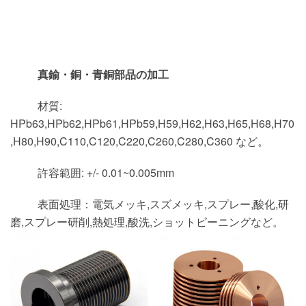
真鍮・銅・青銅部品の加工
材質:
HPb63,HPb62,HPb61,HPb59,H59,H62,H63,H65,H68,H70
,H80,H90,C110,C120,C220,C260,C280,C360 など。
許容範囲: +/- 0.01~0.005mm
表面処理：電気メッキ,スズメッキ,スプレー,酸化,研
磨,スプレー研削,熱処理,酸洗,ショットピーニングなど。